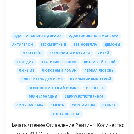
АДАПТИРОВАНО В ДОРАМУ
АДАПТИРОВАНО В МАНЬХУА
АНТИГЕРОЙ
БЕССМЕРТНЫЕ
ВЕБ-НОВЕЛЛА
ДЕМОНЫ
ЗАВЕРШЁН
ЗАГОВОРЫ И ИНТРИГИ
КИТАЙ
КОМЕДИЯ
КРАСИВАЯ ГЕРОИНЯ
КРАСИВЫЙ ГЕРОЙ
ЛИНЬ ЛЕ
ЛЮБОВНЫЙ РОМАН
ПЕРВАЯ ЛЮБОВЬ
ПОВЕЛИТЕЛЬ ДЕМОНОВ
ПРИЛИПЧИВЫЙ ГЕРОЙ
ПСИХОЛОГИЧЕСКИЙ РОМАН
РЕВНОСТЬ
РЕИНКАРНАЦИЯ
СВЕРХЪЕСТЕСТВЕННОЕ
СИЛЬНАЯ ПАРА
СМЕРТЬ
СРЕЗ ЖИЗНИ
СЯНЬСЯ
ТОСКА ПО РЫБЕ
Начать чтение Оглавление Рейтинг: Количество
глав: 312 Описание: Ляо Тинъянь, недавно