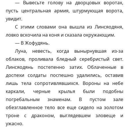
— Вывесьте голову на дворцовых воротах,
пусть центральная армия, штурмующая ворота,
увидит.
С этими словами она вышла из Линсяодяня,
ловко вскочила на коня и сказала окружающим.
— В Жофудянь.
Луна, невесть, когда вынырнувшая из-за
облаков, проливала бледный серебристый свет.
Линсяодянь постепенно затих. Облаченные в
доспехи солдаты поспешно удалились, оставив
лишь тела сопротивлявшихся. Вороны на небе
каркали, черные крылья были подобны
погребальным знаменам. В пустом зале
обезглавленное тело все еще сидело на золотом
троне с драконом, выглядевшем зловеще и
ужасно.