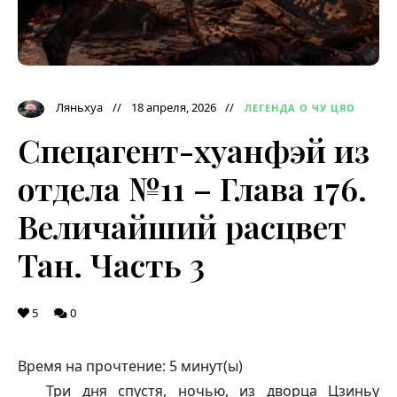
Ляньхуа
18 апреля, 2026
ЛЕГЕНДА О ЧУ ЦЯО
Спецагент-хуанфэй из
отдела №11 – Глава 176.
Величайший расцвет
Тан. Часть 3
5
0
Время на прочтение:
5
минут(ы)
Три дня спустя, ночью, из дворца Цзиньу