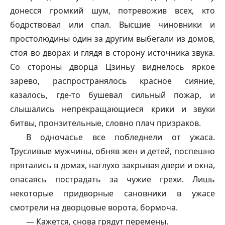
донесся громкий шум, потревожив всех, кто
бодрствовал или спал. Высшие чиновники и
простолюдины один за другим выбегали из домов,
стоя во дворах и глядя в сторону источника звука.
Со стороны дворца Цзиньу виднелось яркое
зарево, распространялось красное сияние,
казалось, где-то бушевал сильный пожар, и
слышались непрекращающиеся крики и звуки
битвы, пронзительные, словно плач призраков.
В одночасье все побледнели от ужаса.
Трусливые мужчины, обняв жен и детей, поспешно
прятались в домах, наглухо закрывая двери и окна,
опасаясь пострадать за чужие грехи. Лишь
некоторые придворные сановники в ужасе
смотрели на дворцовые ворота, бормоча.
— Кажется, снова грядут перемены.