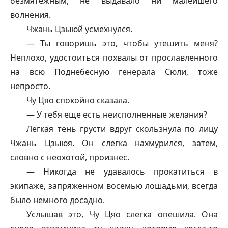
безмятежным, не выдавало ни малейшего
волнения.
Чжань Цзыюй усмехнулся.
— Ты говоришь это, чтобы утешить меня?
Неплохо, удостоиться похвалы от прославленного
на всю Поднебесную генерала Сюли, тоже
непросто.
Чу Цяо спокойно сказала.
— У тебя еще есть неисполненные желания?
Легкая тень грусти вдруг скользнула по лицу
Чжань Цзыюя. Он слегка нахмурился, затем,
словно с неохотой, произнес.
— Никогда не удавалось прокатиться в
экипаже, запряженном восемью лошадьми, всегда
было немного досадно.
Услышав это, Чу Цяо слегка опешила. Она