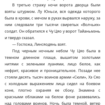
В третью стражу ночи ворота дворца были
взяты штурмом. Лу Юньси, вся одежда которого
была в крови, с мечом в руках вырвался наружу, за
ним следовали три тысячи свирепых «Волчьих»
солдат. Он обратился к Чу Цяо у ворот Тайаньмэнь
и твердо сказал.
— Госпожа, Линсяодянь взят.
Под черным ночным небом Чу Цяо была в
темном длинном плаще, вышитом золотыми
нитями с зелеными луанями, лицо белое, как
нефрит, красивое и проницательное. Позади нее
стояли десять тысяч воинов армии «Сюли», Хэ Сяо
с холодным выражением лица сидел на боевом
коне, плотно охраняя ее сбоку. Знамена с
красными облаками на белом фоне развевались
над головами воинов. Ночь была темной, ветер