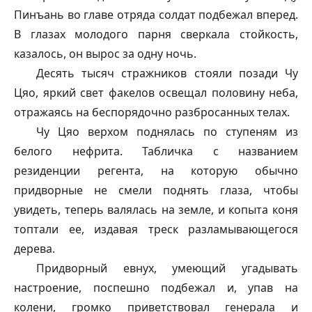
Пинъань во главе отряда солдат подбежал вперед.
В глазах молодого парня сверкала стойкость,
казалось, он вырос за одну ночь.
Десять тысяч стражников стояли позади Чу
Цяо, яркий свет факелов освещал половину неба,
отражаясь на беспорядочно разбросанных телах.
Чу Цяо верхом поднялась по ступеням из
белого нефрита. Табличка с названием
резиденции регента, на которую обычно
придворные не смели поднять глаза, чтобы
увидеть, теперь валялась на земле, и копыта коня
топтали ее, издавая треск разламывающегося
дерева.
Придворный евнух, умеющий угадывать
настроение, поспешно подбежал и, упав на
колени, громко приветствовал генерала и