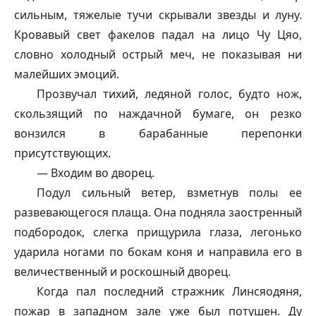
сильным, тяжелые тучи скрывали звезды и луну.
Кровавый свет факелов падал на лицо Чу Цяо,
словно холодный острый меч, не показывая ни
малейших эмоций.
Прозвучал тихий, ледяной голос, будто нож,
скользящий по наждачной бумаге, он резко
вонзился в барабанные перепонки
присутствующих.
— Входим во дворец.
Подул сильный ветер, взметнув полы ее
развевающегося плаща. Она подняла заостренный
подбородок, слегка прищурила глаза, легонько
ударила ногами по бокам коня и направила его в
величественный и роскошный дворец.
Когда пал последний стражник Линсяодяня,
пожар в западном зале уже был потушен. Ду