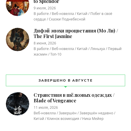
to Splendor
9 июля, 2026
В работе / Веб-новелла / Китай / Побег в своё
сердце / Сказки Поднебесной
Дифэй эпохи процветания (Мо Ли) /
The First Jasmine
8 июня, 2026
В работе / Веб-новелла / Китай / Ляньхуа / Первый
жасмин / Топ-10
ЗАВЕРШЕНО В АВГУСТЕ
Странствия в шёлковых одеждах /
Blade of Vengeance
11 июля, 2026
Веб-новелла / Завершён / Завершён недавно /
Китай / Клинок возмездия / Ника Мейер