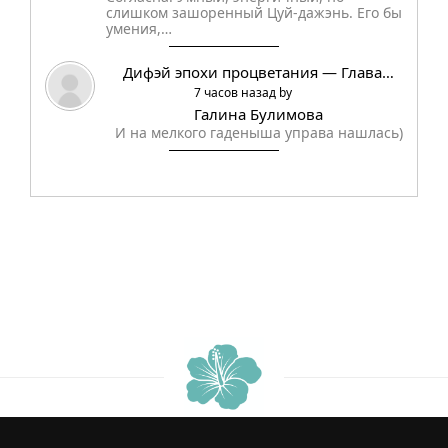
слишком зашоренный Цуй-дажэнь. Его бы
умения,…
Дифэй эпохи процветания — Глава…
7 часов назад by
Галина Булимова
И на мелкого гаденыша управа нашлась)