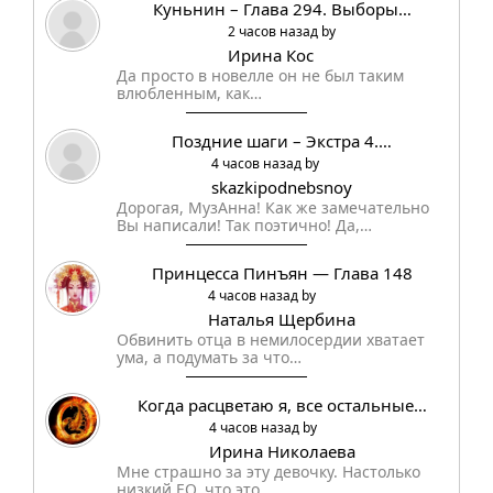
Куньнин – Глава 294. Выборы…
2 часов назад by
Ирина Кос
Да просто в новелле он не был таким
влюбленным, как…
Поздние шаги – Экстра 4.…
4 часов назад by
skazkipodnebsnoy
Дорогая, МузАнна! Как же замечательно
Вы написали! Так поэтично! Да,…
Принцесса Пинъян — Глава 148
4 часов назад by
Наталья Щербина
Обвинить отца в немилосердии хватает
ума, а подумать за что…
Когда расцветаю я, все остальные…
4 часов назад by
Ирина Николаева
Мне страшно за эту девочку. Настолько
низкий EQ, что это…